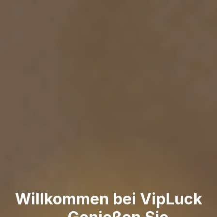
Willkommen bei VipLuck